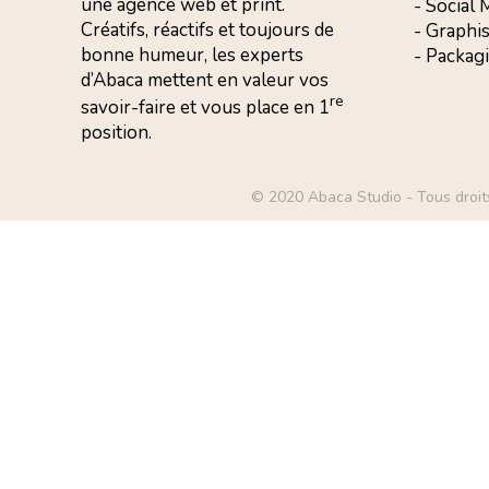
une agence web et print.
- Social
Créatifs, réactifs et toujours de
- Graphi
bonne humeur, les experts
- Packag
d’Abaca mettent en valeur vos
re
savoir-faire et vous
place en 1
position.
© 2020 Abaca Studio - Tous droit