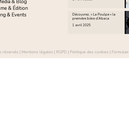
 Media & Blog
sme & Édition
ing & Events
Découvrez, « La Poulpe » la
première bière d’Abaca
1 avril 2025
s réservés |
Mentions légales
|
RGPD
|
Politique des cookies
|
Formulair