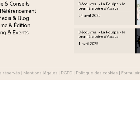
ie & Conseils
Découvrez, « La Poulpe » la
première bière d’Abaca
 Référencement
24 avril 2025
 Media & Blog
sme & Édition
ing & Events
Découvrez, « La Poulpe » la
première bière d’Abaca
1 avril 2025
s réservés |
Mentions légales
|
RGPD
|
Politique des cookies
|
Formulair