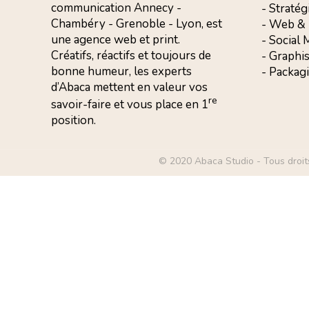
communication Annecy -
- Stratég
Chambéry - Grenoble - Lyon, est
- Web &
une agence web et print.
- Social
Créatifs, réactifs et toujours de
- Graphi
bonne humeur, les experts
- Packag
d’Abaca mettent en valeur vos
re
savoir-faire et vous
place en 1
position.
© 2020 Abaca Studio - Tous droit