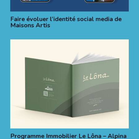
Faire évoluer l’identité social media de
Maisons Artis
Programme Immobilier Le Lôna – Alpina