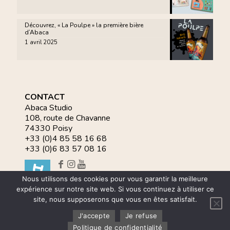
Découvrez, « La Poulpe » la première bière
d’Abaca
1 avril 2025
CONTACT
Abaca Studio
108, route de Chavanne
74330 Poisy
+33 (0)4 85 58 16 68
+33 (0)6 83 57 08 16
Nous utilisons des cookies pour vous garantir la meilleure
expérience sur notre site web. Si vous continuez à utiliser ce
site, nous supposerons que vous en êtes satisfait.
© 2020 Abaca Studio - Tous droits réservés |
Mentions
légales
|
RGPD
|
Politique des cookies
|
Formulaires pour la
J'accepte
Je refuse
protection des données
Politique de confidentialité