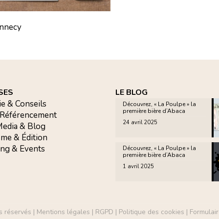
Annecy
SES
LE BLOG
ie & Conseils
Découvrez, « La Poulpe » la
première bière d’Abaca
 Référencement
24 avril 2025
 Media & Blog
sme & Édition
ing & Events
Découvrez, « La Poulpe » la
première bière d’Abaca
1 avril 2025
s réservés |
Mentions légales
|
RGPD
|
Politique des cookies
|
Formulair