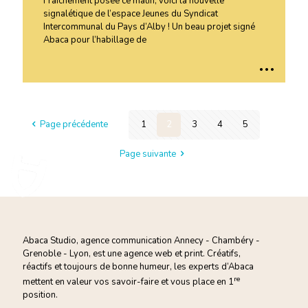
Fraîchement posée ce matin, voici la nouvelle
signalétique de l’espace Jeunes du Syndicat
Intercommunal du Pays d’Alby ! Un beau projet signé
Abaca pour l’habillage de
..
.
Page précédente
1
2
3
4
5
Page suivante
Abaca Studio, agence communication Annecy - Chambéry -
Grenoble - Lyon, est une agence web et print. Créatifs,
réactifs et toujours de bonne humeur, les experts d’Abaca
re
mettent en valeur vos savoir-faire et vous
place en 1
position.