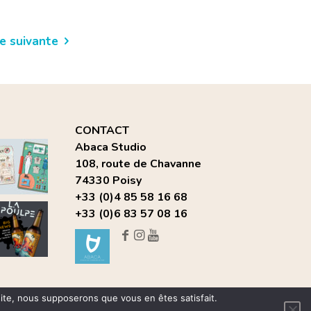
e suivante
CONTACT
Abaca Studio
108, route de Chavanne
74330 Poisy
+33 (0)4 85 58 16 68
+33 (0)6 83 57 08 16
 site, nous supposerons que vous en êtes satisfait.
ires pour la protection des données