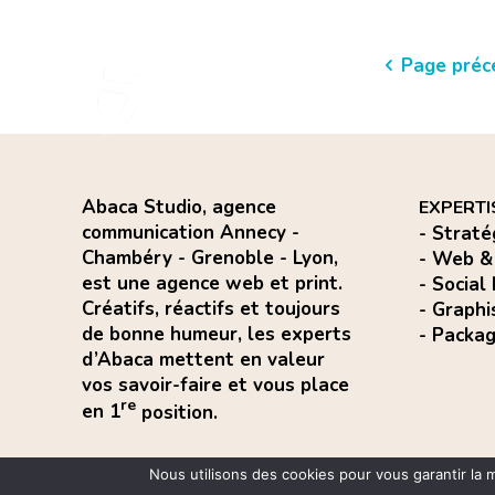
Page préc
Abaca Studio, agence
EXPERTI
communication Annecy -
- Straté
Chambéry - Grenoble - Lyon,
- Web &
est une agence web et print.
- Social
Créatifs, réactifs et toujours
- Graphi
de bonne humeur, les experts
- Packag
d’Abaca mettent en valeur
vos savoir-faire et vous
place
re
en 1
position.
Nous utilisons des cookies pour vous garantir la m
© 2020 Abaca Studio - Tous droits r